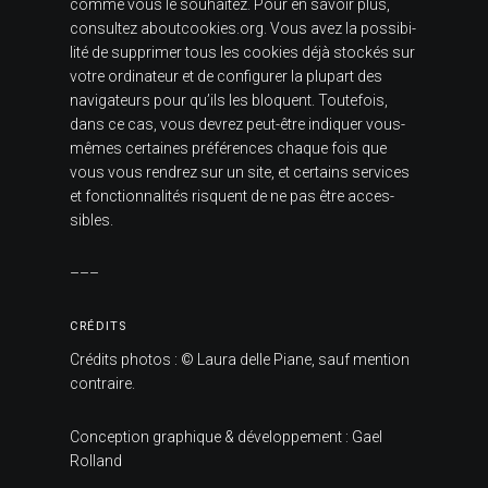
comme vous le sou­hai­tez. Pour en savoir plus,
consul­tez
about​coo​kies​.org
. Vous avez la pos­si­bi­
lité de sup­pri­mer tous les cookies déjà sto­ckés sur
votre ordi­na­teur et de confi­gu­rer la plu­part des
navi­ga­teurs pour qu’ils les bloquent. Tou­te­fois,
dans ce cas, vous devrez peut-être indi­quer vous-
mêmes cer­taines pré­fé­rences chaque fois que
vous vous ren­drez sur un site, et cer­tains ser­vices
et fonc­tion­na­li­tés risquent de ne pas être acces­
sibles.
–––
CRÉ­DITS
Cré­dits photos : © Laura delle Piane, sauf men­tion
contraire.
Concep­tion gra­phique & déve­lop­pe­ment :
Gael
Rolland