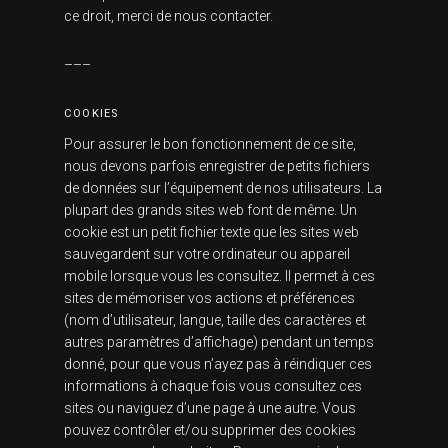
ce droit, merci de nous contac­ter.
–––
COOKIES
Pour assu­rer le bon fonc­tion­ne­ment de ce site,
nous devons par­fois enre­gis­trer de petits fichiers
de don­nées sur l’équipement de nos uti­li­sa­teurs. La
plu­part des grands sites web font de même. Un
cookie est un petit fichier texte que les sites web
sau­ve­gardent sur votre ordi­na­teur ou appa­reil
mobile lorsque vous les consul­tez. Il permet à ces
sites de mémo­ri­ser vos actions et pré­fé­rences
(nom d’utilisateur, langue, taille des carac­tères et
autres para­mètres d’affichage) pen­dant un temps
donné, pour que vous n’ayez pas à réin­di­quer ces
infor­ma­tions à chaque fois vous consul­tez ces
sites ou navi­guez d’une page à une autre. Vous
pouvez contrô­ler et/​ou sup­pri­mer des cookies