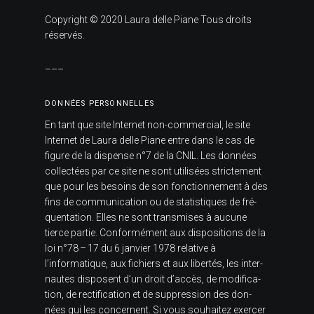
Copy­right © 2020 Laura delle Piane Tous droits
réser­vés.
–––
DON­NÉES PER­SON­NELLES
En tant que site Inter­net non-com­mer­cial, le site
Inter­net de Laura delle Piane entre dans le cas de
figure de la dis­pense n°7 de la CNIL. Les don­nées
col­lec­tées par ce site ne sont uti­li­sées stric­te­ment
que pour les besoins de son fonc­tion­ne­ment à des
fins de com­mu­ni­ca­tion ou de sta­tis­tiques de fré­
quen­ta­tion. Elles ne sont trans­mises à aucune
tierce partie. Confor­mé­ment aux dis­po­si­tions de la
loi n°78 – 17 du 6 jan­vier 1978 rela­tive à
l’informatique, aux fichiers et aux liber­tés, les inter­
nautes dis­posent d’un droit d’accès, de modi­fi­ca­
tion, de rec­ti­fi­ca­tion et de sup­pres­sion des don­
nées qui les concernent. Si vous sou­hai­tez exer­cer