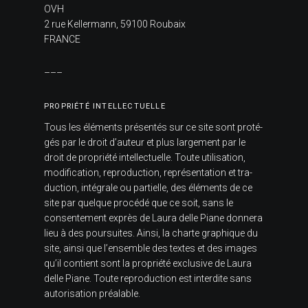
OVH
2 rue Kellermann, 59100 Roubaix
FRANCE
–––
PRO­PRIÉTÉ INTEL­LEC­TUELLE
Tous les élé­ments pré­sen­tés sur ce site sont pro­té­
gés par le droit d’auteur et plus lar­ge­ment par le
droit de pro­priété intel­lec­tuelle. Toute uti­li­sa­tion,
modi­fi­ca­tion, repro­duc­tion, repré­sen­ta­tion et tra­
duc­tion, inté­grale ou par­tielle, des élé­ments de ce
site par quelque pro­cédé que ce soit, sans le
consen­te­ment exprès de Laura delle Piane don­nera
lieu à des pour­suites. Ainsi, la charte gra­phique du
site, ainsi que l’ensemble des textes et des images
qu’il contient sont la pro­priété exclu­sive de Laura
delle Piane. Toute repro­duc­tion est inter­dite sans
auto­ri­sa­tion préa­lable.